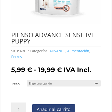
PIENSO ADVANCE SENSITIVE
PUPPY
SKU:
N/D
Categorías:
ADVANCE
,
Alimentación
,
Perros
Rango
5,99
€
-
19,99
€
IVA Incl.
de
precios:
Peso
desde
5,99 €
hasta
19,99 €
PIENSO
Añadir al carrito
ADVANCE