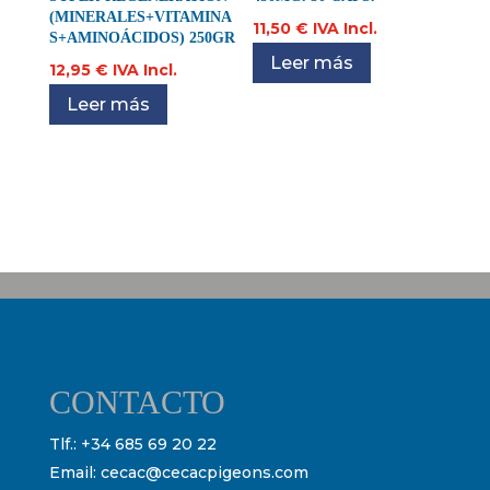
(MINERALES+VITAMINA
11,50
€
IVA Incl.
S+AMINOÁCIDOS) 250GR
Leer más
12,95
€
IVA Incl.
Leer más
CONTACTO
Tlf.:
+34 685 69 20 22
Email:
cecac@cecacpigeons.com