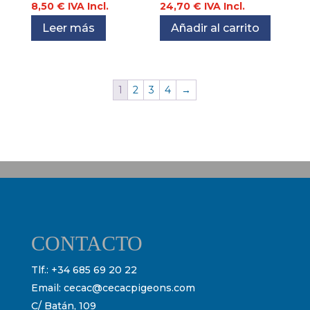
8,50
€
IVA Incl.
24,70
€
IVA Incl.
Leer más
Añadir al carrito
1
2
3
4
→
CONTACTO
Tlf.:
+34 685 69 20 22
Email:
cecac@cecacpigeons.com
C/ Batán, 109