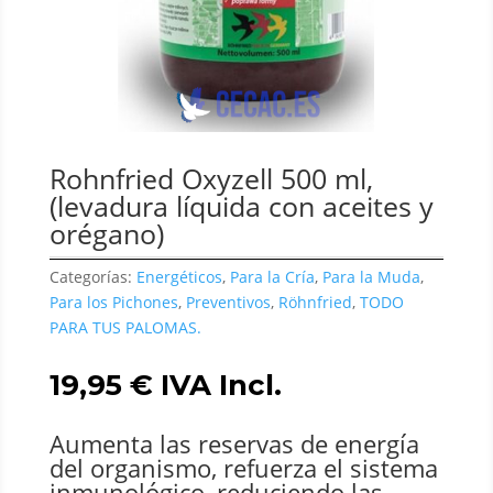
Rohnfried Oxyzell 500 ml,
(levadura líquida con aceites y
orégano)
Categorías:
Energéticos
,
Para la Cría
,
Para la Muda
,
Para los Pichones
,
Preventivos
,
Röhnfried
,
TODO
PARA TUS PALOMAS.
19,95
€
IVA Incl.
Aumenta las reservas de energía
del organismo, refuerza el sistema
inmunológico, reduciendo las