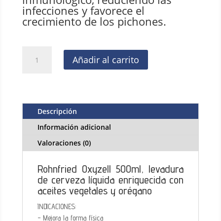
infecciones y favorece el
crecimiento de los pichones.
Rohnfried
Añadir al carrito
Oxyzell
500
ml,
(levadura
líquida
Descripción
con
Información adicional
aceites
y
Valoraciones (0)
orégano)
cantidad
Rohnfried Oxyzell 500ml, levadura
de cerveza líquida enriquecida con
aceites vegetales y orégano
INDICACIONES:
- Mejora la forma física