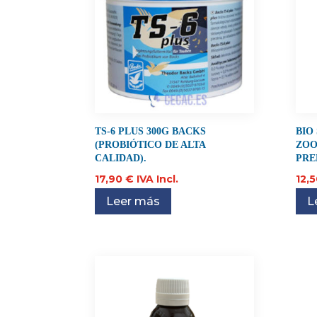
TS-6 PLUS 300G BACKS
BIO
(PROBIÓTICO DE ALTA
ZOO
CALIDAD).
PRE
17,90
€
IVA Incl.
12,
Leer más
L