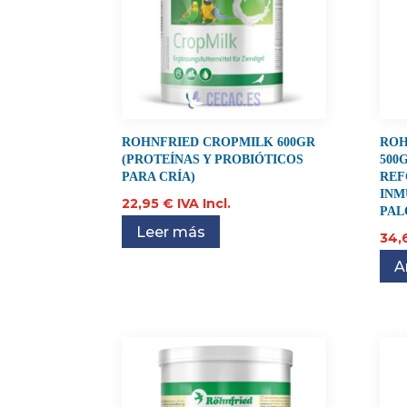
ROHNFRIED CROPMILK 600GR
ROH
(PROTEÍNAS Y PROBIÓTICOS
500
PARA CRÍA)
REF
INM
22,95
€
IVA Incl.
PAL
Leer más
34,
A