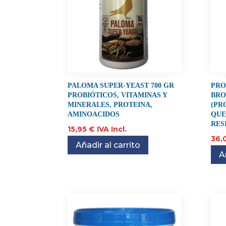
PALOMA SUPER-YEAST 700 GR
PRO
PROBIÓTICOS, VITAMINAS Y
BRO
MINERALES, PROTEINA,
(PR
AMINOACIDOS
QUE
RES
15,95
€
IVA Incl.
36,
Añadir al carrito
A