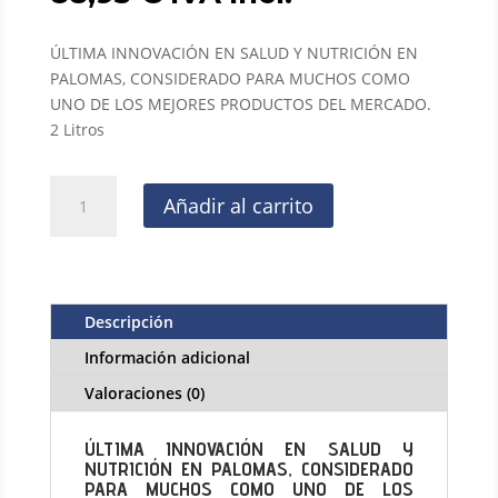
ÚLTIMA INNOVACIÓN EN SALUD Y NUTRICIÓN EN
PALOMAS, CONSIDERADO PARA MUCHOS COMO
UNO DE LOS MEJORES PRODUCTOS DEL MERCADO.
2 Litros
Paloma
Añadir al carrito
Vital
2
Litros,
suplemento
mas
Descripción
completo
Información adicional
del
mercado.
Valoraciones (0)
cantidad
ÚLTIMA INNOVACIÓN EN SALUD Y
NUTRICIÓN EN PALOMAS, CONSIDERADO
PARA MUCHOS COMO UNO DE LOS