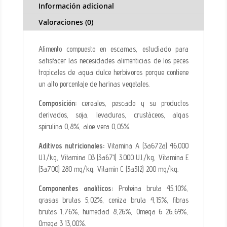
Información adicional
Valoraciones (0)
Alimento compuesto en escamas, estudiado para
satisfacer las necesidades alimenticias de los peces
tropicales de agua dulce herbívoros porque contiene
un alto porcentaje de harinas vegetales.
Composición:
cereales, pescado y su productos
derivados, soja, levaduras, crustáceos, algas
spirulina 0,8%, aloe vera 0,05%.
Aditivos nutricionales:
Vitamina A (3a672a) 46.000
U.I./kg, Vitamina D3 (3a671) 3.000 U.I./kg, Vitamina E
(3a700) 280 mg/kg, Vitamin C (3a312) 200 mg/kg.
Componentes analíticos:
Proteina bruta 45,10%,
grasas brutas 5,02%, ceniza bruta 4,15%, fibras
brutas 1,76%, humedad 8,26%, Omega 6 26,69%,
Omega 3 13,00%.