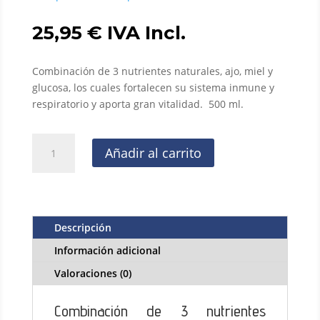
25,95
€
IVA Incl.
Combinación de 3 nutrientes naturales, ajo, miel y
glucosa, los cuales fortalecen su sistema inmune y
respiratorio y aporta gran vitalidad. 500 ml.
Paloma
Añadir al carrito
Brown
500
ml.,
Combinación
de
Descripción
3
Información adicional
nutrientes
naturales,
Valoraciones (0)
ajo,
miel
Combinación de 3 nutrientes