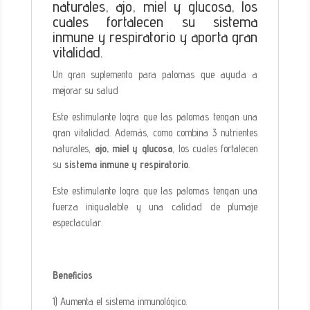
y
naturales, ajo, miel y glucosa, los
glucosa,
cuales fortalecen su sistema
los
inmune y respiratorio y aporta gran
cuales
vitalidad.
fortalecen
Un gran suplemento para palomas que ayuda a
su
mejorar su salud
sistema
inmune
Este estimulante logra que las palomas tengan una
y
gran vitalidad. Además, como combina 3 nutrientes
respiratorio
naturales,
ajo, miel y glucosa
, los cuales fortalecen
y
su
sistema inmune y respiratorio
.
aporta
Este estimulante logra que las palomas tengan una
gran
fuerza inigualable y una calidad de plumaje
vitalidad
espectacular.
cantidad
Beneficios
1) Aumenta el sistema inmunológico.