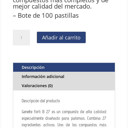
mejor calidad del mercado.
– Bote de 100 pastillas
Forti
Añadir al carrito
B
27
Genette
100
pastillas
Descripción
,vitaminas
Información adicional
+
aminoácidos
Valoraciones (0)
+
minerales
Descripción del producto
cantidad
Genette Forti B 27 es un compuesto de alta calidad
especialmente diseñado para palomas. Combina 27
ingredientes activos. Uno de los compuestos más