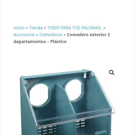
Inicio
»
Tienda
»
TODO PARA TUS PALOMAS.
»
Accesorios
»
Comederos
»
Comedero exterior 2
departamentos – Plástico