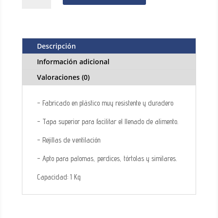
2
departamentos
-
Plástico
Descripción
cantidad
Información adicional
Valoraciones (0)
- Fabricado en plástico muy resistente y duradero
- Tapa superior para facilitar el llenado de alimento.
- Rejillas de ventilación
- Apto para palomas, perdices, tórtolas y similares.
Capacidad: 1 Kg