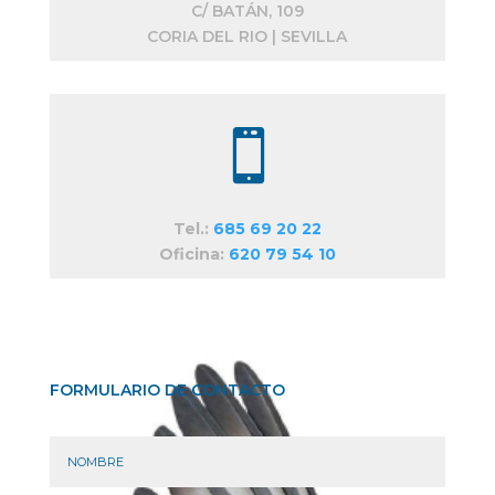
C/ BATÁN, 109
CORIA DEL RIO | SEVILLA

Tel.:
685 69 20 22
Oficina:
620 79 54 10
FORMULARIO DE CONTACTO