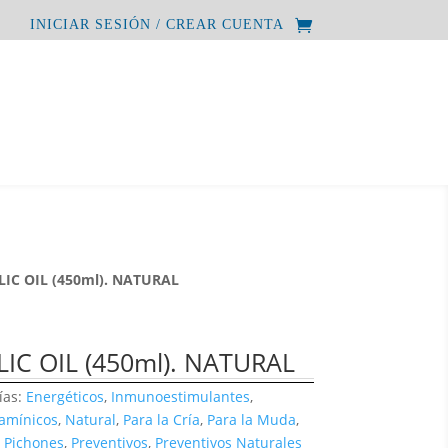
INICIAR SESIÓN / CREAR CUENTA
LIC OIL (450ml). NATURAL
IC OIL (450ml). NATURAL
ías:
Energéticos
,
Inmunoestimulantes
,
tamínicos
,
Natural
,
Para la Cría
,
Para la Muda
,
s Pichones
,
Preventivos
,
Preventivos Naturales