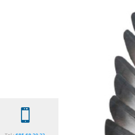

Tel.:
685 69 20 22