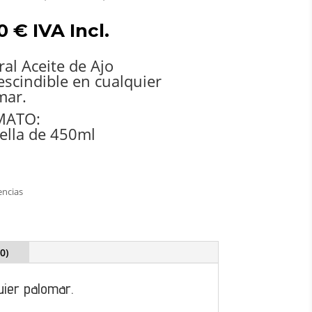
50
€
IVA Incl.
al Aceite de Ajo
escindible en cualquier
mar.
MATO:
tella de 450ml
tencias
0)
uier palomar.