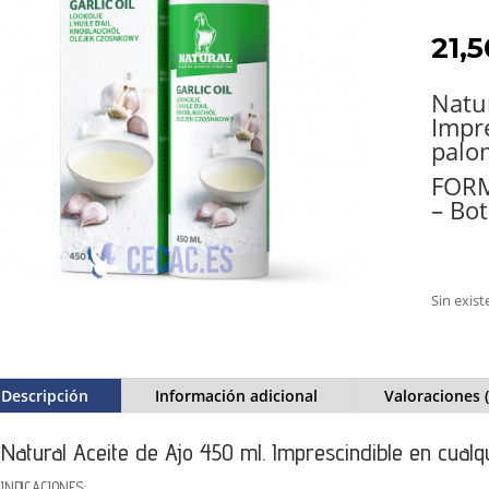
21,
Natur
Impr
palo
FOR
– Bo
Sin exis
Descripción
Información adicional
Valoraciones (
Natural Aceite de Ajo 450 ml. Imprescindible en cualq
INDICACIONES: